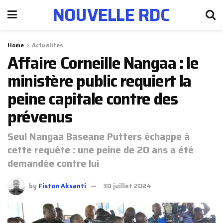
NOUVELLE RDC
Home
Actualités
Affaire Corneille Nangaa : le
ministère public requiert la
peine capitale contre des
prévenus
Seul Nangaa Baseane Putters échappe à
cette requête : une peine de 20 ans a été
demandée contre lui
by
Fiston Aksanti
30 juillet 2024