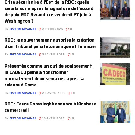
Crise sécuritaire à l’Est de la RDC : quelle
sera la suite après la signature de l’accord
de paix RDC-Rwanda ce vendredi 27 juin à
Washington ?
BY
FISTON AKSANTI
26 JUIN 2025
0
RDC : le gouvernement autorise la création
d’un Tribunal pénal économique et financier
BY
FISTON AKSANTI
21 AVRIL 2025
0
Présentée comme un ouf de soulagement;
la CADECO peine à fonctionner
normalement deux semaines après sa
relance à Goma
BY
FISTON AKSANTI
20 AVRIL 2025
0
RDC : Faure Gnassingbé annoncé à Kinshasa
ce mercredi
BY
FISTON AKSANTI
16 AVRIL 2025
0