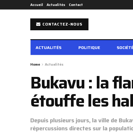
Accueil
Actualités
Contact
CONTACTEZ-NOUS
ACTUALITÉS
POLITIQUE
SOCIÉT
Home
Actualités
‎Bukavu : la f
étouffe les ha
‎Depuis plusieurs jours, la ville de B
répercussions directes sur la populatio