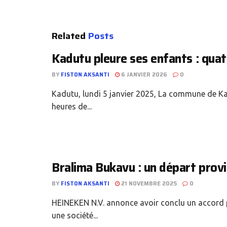
Related
Posts
Kadutu pleure ses enfants : qua
BY
FISTON AKSANTI
6 JANVIER 2026
0
Kadutu, lundi 5 janvier 2025, La commune de Kad
heures de...
Bralima Bukavu : un départ prov
BY
FISTON AKSANTI
21 NOVEMBRE 2025
0
HEINEKEN N.V. annonce avoir conclu un accord 
une société...