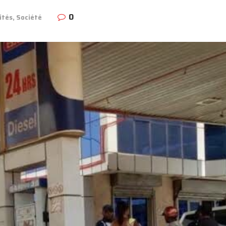
0
ités
,
Société