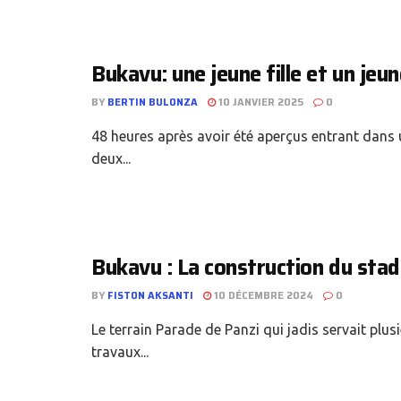
Bukavu: une jeune fille et un je
BY
BERTIN BULONZA
10 JANVIER 2025
0
48 heures après avoir été aperçus entrant dans 
deux...
Bukavu : La construction du stad
BY
FISTON AKSANTI
10 DÉCEMBRE 2024
0
Le terrain Parade de Panzi qui jadis servait pl
travaux...