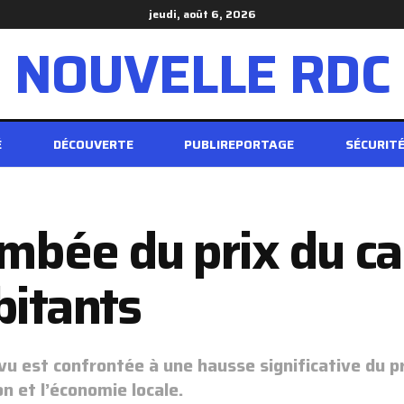
jeudi, août 6, 2026
NOUVELLE RDC
É
DÉCOUVERTE
PUBLIREPORTAGE
SÉCURIT
lambée du prix du c
bitants
ukavu est confrontée à une hausse significative du 
n et l’économie locale.