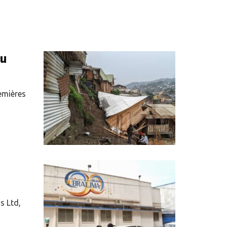
fu
emières
s Ltd,