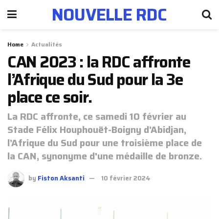
NOUVELLE RDC
Home
Actualités
CAN 2023 : la RDC affronte
l’Afrique du Sud pour la 3e
place ce soir.
La RDC affronte, ce samedi 10 février au
Stade Félix Houphouët-Boigny d’Abidjan,
l’Afrique du Sud pour une troisième place de
la CAN, synonyme d'une médaille de bronze.
by
Fiston Aksanti
10 février 2024