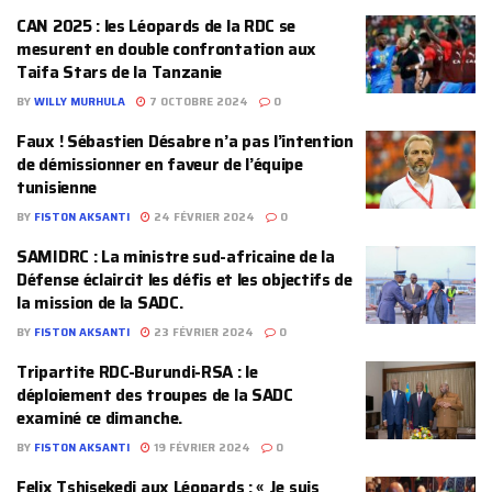
CAN 2025 : les Léopards de la RDC se
mesurent en double confrontation aux
Taifa Stars de la Tanzanie
BY
WILLY MURHULA
7 OCTOBRE 2024
0
Faux ! Sébastien Désabre n’a pas l’intention
de démissionner en faveur de l’équipe
tunisienne
BY
FISTON AKSANTI
24 FÉVRIER 2024
0
SAMIDRC : La ministre sud-africaine de la
Défense éclaircit les défis et les objectifs de
la mission de la SADC.
BY
FISTON AKSANTI
23 FÉVRIER 2024
0
Tripartite RDC-Burundi-RSA : le
déploiement des troupes de la SADC
examiné ce dimanche.
BY
FISTON AKSANTI
19 FÉVRIER 2024
0
Felix Tshisekedi aux Léopards : « Je suis