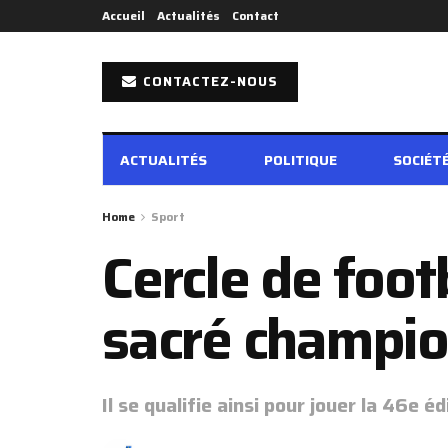
Accueil
Actualités
Contact
CONTACTEZ-NOUS
ACTUALITÉS
POLITIQUE
SOCIÉT
Home
Sport
Cercle de foot
sacré champio
Il se qualifie ainsi pour jouer la 46e é