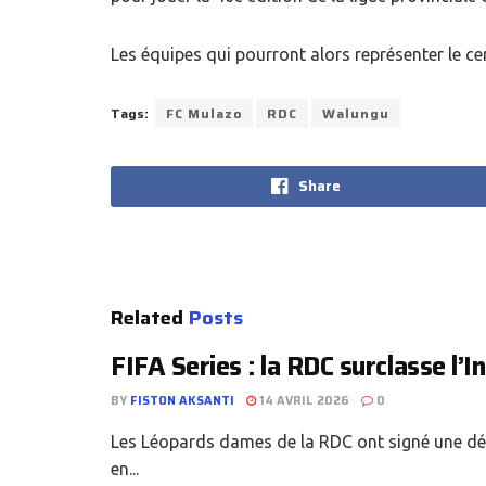
Les équipes qui pourront alors représenter le cer
Tags:
FC Mulazo
RDC
Walungu
Share
Related
Posts
FIFA Series : la RDC surclasse l’In
BY
FISTON AKSANTI
14 AVRIL 2026
0
Les Léopards dames de la RDC ont signé une dém
en...