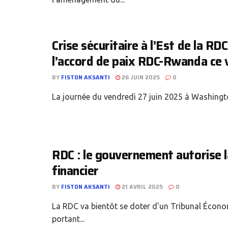
Crise sécuritaire à l’Est de la RDC
l’accord de paix RDC-Rwanda ce 
BY
FISTON AKSANTI
26 JUIN 2025
0
La journée du vendredi 27 juin 2025 à Washington
RDC : le gouvernement autorise l
financier
BY
FISTON AKSANTI
21 AVRIL 2025
0
La RDC va bientôt se doter d'un Tribunal Économ
portant...