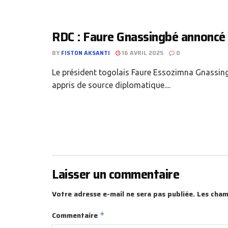
RDC : Faure Gnassingbé annoncé 
BY
FISTON AKSANTI
16 AVRIL 2025
0
Le président togolais Faure Essozimna Gnassingb
appris de source diplomatique....
Laisser un commentaire
Votre adresse e-mail ne sera pas publiée.
Les cham
Commentaire
*