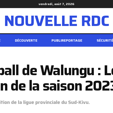
vendredi, août 7, 2026
NOUVELLE RDC
É
DÉCOUVERTE
PUBLIREPORTAGE
SÉCURIT
ball de Walungu : 
n de la saison 20
dition de la ligue provinciale du Sud-Kivu.