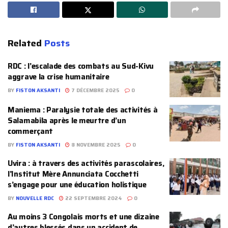
Related
Posts
RDC : l’escalade des combats au Sud-Kivu
aggrave la crise humanitaire
BY
FISTON AKSANTI
7 DÉCEMBRE 2025
0
Maniema : Paralysie totale des activités à
Salamabila après le meurtre d’un
commerçant
BY
FISTON AKSANTI
8 NOVEMBRE 2025
0
Uvira : à travers des activités parascolaires,
l’Institut Mère Annunciata Cocchetti
s’engage pour une éducation holistique
BY
NOUVELLE RDC
22 SEPTEMBRE 2024
0
Au moins 3 Congolais morts et une dizaine
d’autres blessés dans un accident de