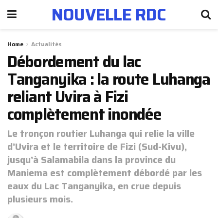
NOUVELLE RDC
Home
Actualités
Débordement du lac
Tanganyika : la route Luhanga
reliant Uvira à Fizi
complètement inondée
Le tronçon routier Luhanga qui relie la ville
d’Uvira et le territoire de Fizi (Sud-Kivu),
jusqu’à Salamabila dans la province du
Maniema est complètement débordé par les
eaux du Lac Tanganyika, en crue depuis
plusieurs mois.