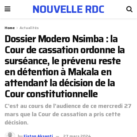
NOUVELLE RDC
Home
Actualités
Dossier Modero Nsimba : la
Cour de cassation ordonne la
surséance, le prévenu reste
en détention à Makala en
attendant la décision de la
Cour constitutionnelle
C’est au cours de l’audience de ce mercredi 27
mars que la Cour de cassation a pris cette
décision.
by
Fiston Aksanti
27 mars 2024