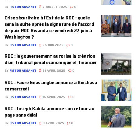
BY
FISTON AKSANTI
7 JUILLET 2025
0
Crise sécuritaire à l’Est de la RDC : quelle
sera la suite après la signature de l’accord
de paix RDC-Rwanda ce vendredi 27 juin à
Washington ?
BY
FISTON AKSANTI
26 JUIN 2025
0
RDC : le gouvernement autorise la création
d’un Tribunal pénal économique et financier
BY
FISTON AKSANTI
21 AVRIL 2025
0
RDC : Faure Gnassingbé annoncé à Kinshasa
ce mercredi
BY
FISTON AKSANTI
16 AVRIL 2025
0
RDC : Joseph Kabila annonce son retour au
pays sans délai
BY
FISTON AKSANTI
8 AVRIL 2025
0