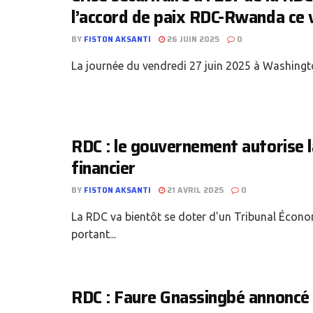
l’accord de paix RDC-Rwanda ce 
BY
FISTON AKSANTI
26 JUIN 2025
0
La journée du vendredi 27 juin 2025 à Washington
RDC : le gouvernement autorise l
financier
BY
FISTON AKSANTI
21 AVRIL 2025
0
La RDC va bientôt se doter d'un Tribunal Économ
portant...
RDC : Faure Gnassingbé annoncé 