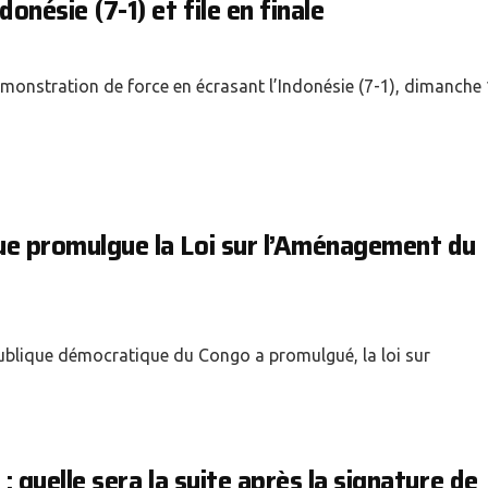
donésie (7-1) et file en finale
onstration de force en écrasant l’Indonésie (7-1), dimanche 1
que promulgue la Loi sur l’Aménagement du
épublique démocratique du Congo a promulgué, la loi sur
 : quelle sera la suite après la signature de