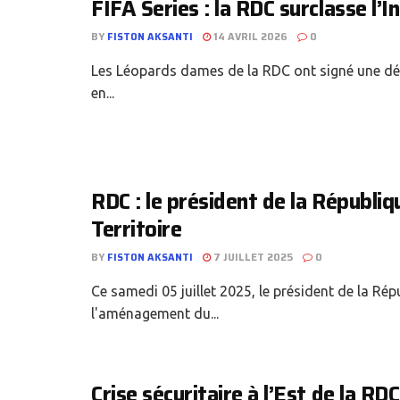
FIFA Series : la RDC surclasse l’In
BY
FISTON AKSANTI
14 AVRIL 2026
0
Les Léopards dames de la RDC ont signé une dém
en...
RDC : le président de la Républi
Territoire
BY
FISTON AKSANTI
7 JUILLET 2025
0
Ce samedi 05 juillet 2025, le président de la R
l'aménagement du...
Crise sécuritaire à l’Est de la RDC