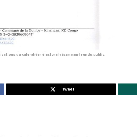
cations du calendrier électoral récemment rendu public.
Tweet