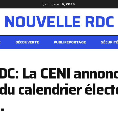
jeudi, août 6, 2026
NOUVELLE RDC
É
DÉCOUVERTE
PUBLIREPORTAGE
SÉCURIT
RDC: La CENI annon
du calendrier élect
.