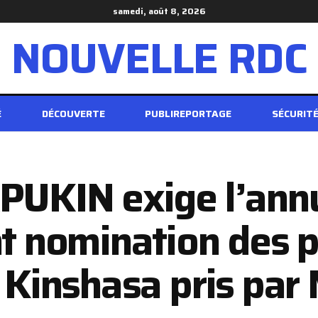
samedi, août 8, 2026
NOUVELLE RDC
É
DÉCOUVERTE
PUBLIREPORTAGE
SÉCURIT
APUKIN exige l’ann
nt nomination des 
e Kinshasa pris pa