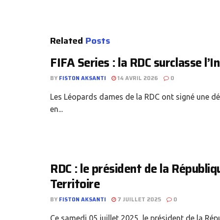
Related
Posts
FIFA Series : la RDC surclasse l’In
BY
FISTON AKSANTI
14 AVRIL 2026
0
Les Léopards dames de la RDC ont signé une dém
en...
RDC : le président de la Républi
Territoire
BY
FISTON AKSANTI
7 JUILLET 2025
0
Ce samedi 05 juillet 2025, le président de la R