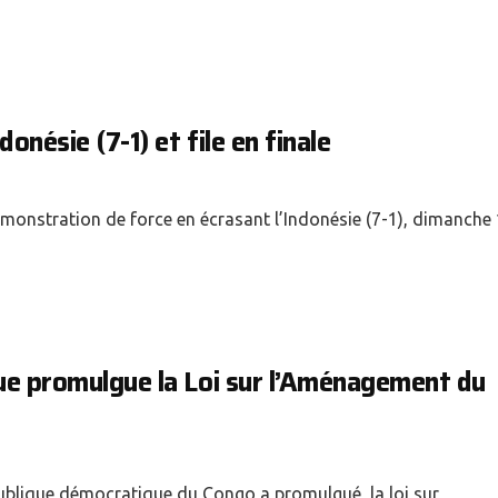
donésie (7-1) et file en finale
onstration de force en écrasant l’Indonésie (7-1), dimanche 1
que promulgue la Loi sur l’Aménagement du
épublique démocratique du Congo a promulgué, la loi sur