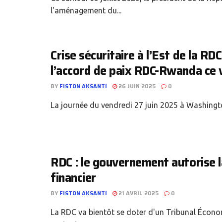
l'aménagement du...
Crise sécuritaire à l’Est de la RDC
l’accord de paix RDC-Rwanda ce 
BY
FISTON AKSANTI
26 JUIN 2025
0
La journée du vendredi 27 juin 2025 à Washington
RDC : le gouvernement autorise l
financier
BY
FISTON AKSANTI
21 AVRIL 2025
0
La RDC va bientôt se doter d'un Tribunal Économ