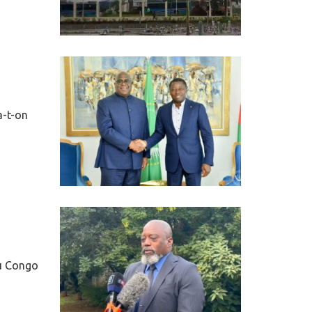
a-t-on
du Congo