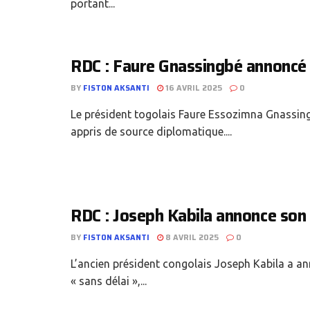
portant...
RDC : Faure Gnassingbé annoncé 
BY
FISTON AKSANTI
16 AVRIL 2025
0
Le président togolais Faure Essozimna Gnassingb
appris de source diplomatique....
RDC : Joseph Kabila annonce son 
BY
FISTON AKSANTI
8 AVRIL 2025
0
L’ancien président congolais Joseph Kabila a a
« sans délai »,...