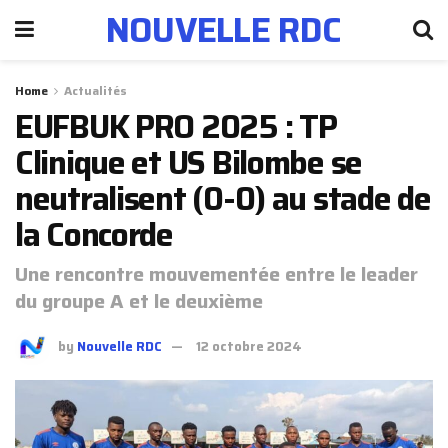
NOUVELLE RDC
Home
Actualités
EUFBUK PRO 2025 : TP
Clinique et US Bilombe se
neutralisent (0-0) au stade de
la Concorde
Une rencontre mouvementée entre le leader
du groupe A et le deuxième
by
Nouvelle RDC
12 octobre 2024