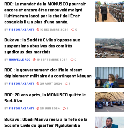
RDC: Le mandat de la MONUSCO pourrait
encore et encore être renouvelé malgré
l’ultimatum lancé par le chef de l’État
congolais il y a plus d’une année.
BY
FISTON AKSANTI
10 DÉCEMBRE 2024
0
Bukavu : la Société Civile s’oppose aux
suspensions abusives des comités
syndicaux des marchés
BY
NOUVELLE RDC
19 SEPTEMBRE 2024
0
RDC : le gouvernement clarifie le récent
déploiement militaire du contingent kényan
BY
FISTON AKSANTI
29 AOÛT 2024
1
RDC: 20 ans après, la MONUSCO quitte le
Sud-Kivu
BY
FISTON AKSANTI
25 JUIN 2024
1
Bukavu : Obedi Manvu réélu à la tête de la
Société Civile du quartier Nyalukemba