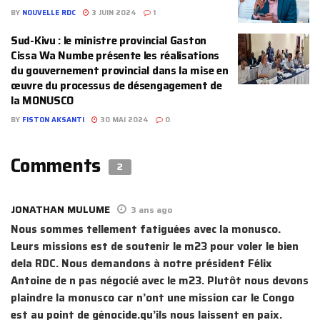
BY
NOUVELLE RDC
3 JUIN 2024
1
Sud-Kivu : le ministre provincial Gaston
Cissa Wa Numbe présente les réalisations
du gouvernement provincial dans la mise en
œuvre du processus de désengagement de
la MONUSCO
BY
FISTON AKSANTI
30 MAI 2024
0
Comments
2
JONATHAN MULUME
3 ans ago
Nous sommes tellement fatiguées avec la monusco.
Leurs missions est de soutenir le m23 pour voler le bien
dela RDC. Nous demandons à notre président Félix
Antoine de n pas négocié avec le m23. Plutôt nous devons
plaindre la monusco car n’ont une mission car le Congo
est au point de génocide.qu’ils nous laissent en paix.