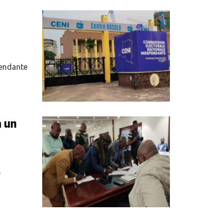
pendante
a un
e