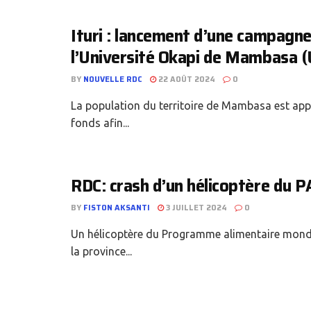
Ituri : lancement d’une campagne
l’Université Okapi de Mambasa
BY
NOUVELLE RDC
22 AOÛT 2024
0
La population du territoire de Mambasa est app
fonds afin...
RDC: crash d’un hélicoptère du 
BY
FISTON AKSANTI
3 JUILLET 2024
0
Un hélicoptère du Programme alimentaire mondia
la province...