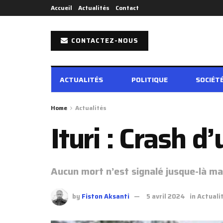
Accueil
Actualités
Contact
CONTACTEZ-NOUS
ACTUALITÉS
POLITIQUE
SOCIÉT
Home
Actualités
Ituri : Crash d
Aucun mort n’est signalé jusque-là m
by
Fiston Aksanti
5 avril 2024
in
Actuali