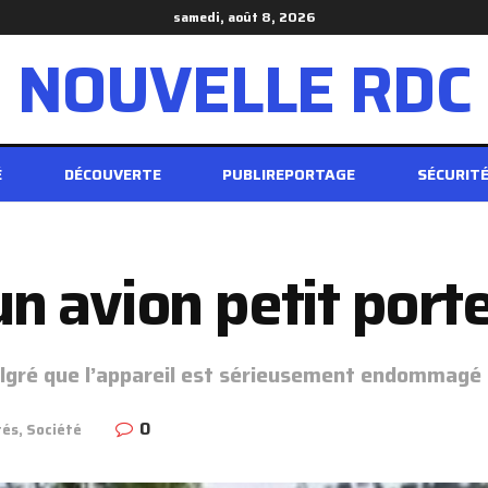
samedi, août 8, 2026
NOUVELLE RDC
É
DÉCOUVERTE
PUBLIREPORTAGE
SÉCURIT
’un avion petit por
algré que l’appareil est sérieusement endommagé
0
tés
,
Société