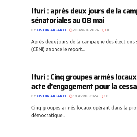
Ituri : après deux jours de la ca
sénatoriales au 08 mai
BY
FISTON AKSANTI
28 AVRIL 2024
0
Après deux jours de la campagne des élections s
(CENI) anonce le report...
Ituri : Cinq groupes armés locau
acte d’engagement pour la cessat
BY
FISTON AKSANTI
19 AVRIL 2024
0
Cinq groupes armés locaux opérant dans la provi
démocratique...