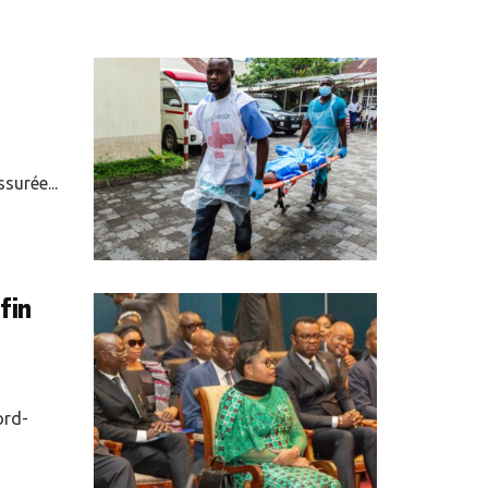
surée...
fin
ord-