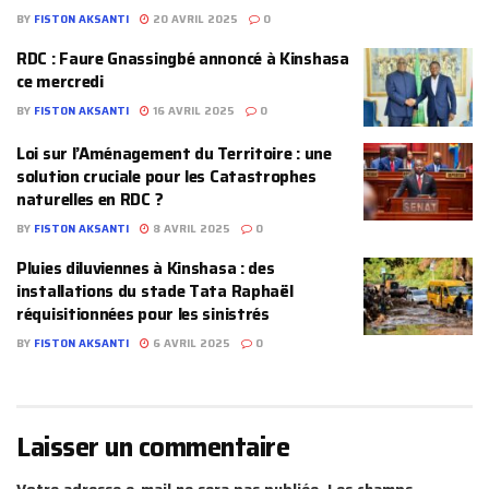
BY
FISTON AKSANTI
20 AVRIL 2025
0
RDC : Faure Gnassingbé annoncé à Kinshasa
ce mercredi
BY
FISTON AKSANTI
16 AVRIL 2025
0
Loi sur l’Aménagement du Territoire : une
solution cruciale pour les Catastrophes
naturelles en RDC ?
BY
FISTON AKSANTI
8 AVRIL 2025
0
Pluies diluviennes à Kinshasa : des
installations du stade Tata Raphaël
réquisitionnées pour les sinistrés
BY
FISTON AKSANTI
6 AVRIL 2025
0
Laisser un commentaire
Votre adresse e-mail ne sera pas publiée.
Les champs