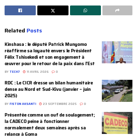
Related
Posts
Kinshasa : le député Patrick Munyomo
réaffirme sa loyauté envers le Président
Félix Tshisekedi et son engagement à
œuvrer pour le retour de la paix dans l’Est
BY
TECH7
11 AVRIL 2026
0
‎RDC : Le CICR dresse un bilan humanitaire
dense au Nord et Sud-Kivu (janvier – juin
2025)
BY
FISTON AKSANTI
23 SEPTEMBRE 2025
0
Présentée comme un ouf de soulagement;
la CADECO peine à fonctionner
normalement deux semaines après sa
relance à Goma