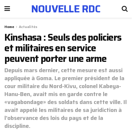
NOUVELLE RDC
Home
Actualités
Kinshasa : Seuls des policiers
et militaires en service
peuvent porter une arme
Depuis mars dernier, cette mesure est aussi
appliquée à Goma. Le premier président de la
cour militaire du Nord-Kivu, colonel Kabeya-
Hanu-Ben, avait mis en garde contre le
«vagabondage» des soldats dans cette ville. Il
avait appelé les militaires de sa juridiction à
l’observance des lois du pays et de la
discipline.