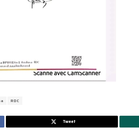
sa
RDC
Tweet