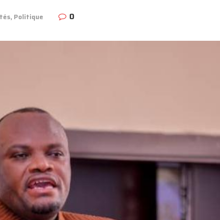
0
ités
,
Politique