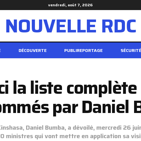
vendredi, août 7, 2026
NOUVELLE RDC
É
DÉCOUVERTE
PUBLIREPORTAGE
SÉCURIT
ci la liste complète
ommés par Daniel 
Kinshasa, Daniel Bumba, a dévoilé, mercredi 26 jui
 ministres qui vont mettre en application sa visi