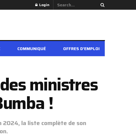
Login
É
COMMUNIQUÉ
OFFRES D’EMPLOI
 des ministres
Bumba !
n 2024, la liste complète de son
on.