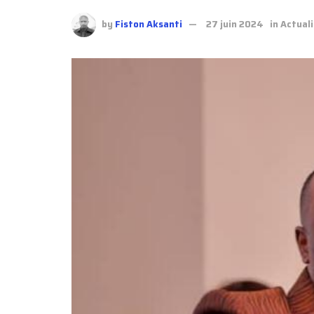
by
Fiston Aksanti
27 juin 2024
in
Actual