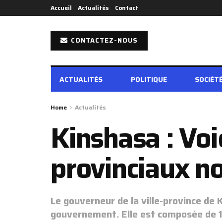
Accueil
Actualités
Contact
CONTACTEZ-NOUS
ACTUALITÉS
POLITIQUE
SOCIÉT
Home
Actualités
Kinshasa : Voi
provinciaux n
Le gouverneur de la ville-province de 
gouvernement. Elle est composée de 10