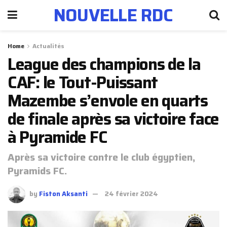
NOUVELLE RDC
Home
Actualités
League des champions de la
CAF: le Tout-Puissant
Mazembe s’envole en quarts
de finale après sa victoire face
à Pyramide FC
Après sa victoire contre le club égyptien,
Pyramids FC.
by
Fiston Aksanti
24 février 2024