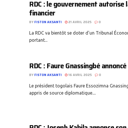
RDC : le gouvernement autorise l
financier
BY
FISTON AKSANTI
21 AVRIL 2025
0
La RDC va bientôt se doter d'un Tribunal Économ
portant...
RDC : Faure Gnassingbé annoncé 
BY
FISTON AKSANTI
16 AVRIL 2025
0
Le président togolais Faure Essozimna Gnassingb
appris de source diplomatique....
RDC : Joseph Kabila annonce son 