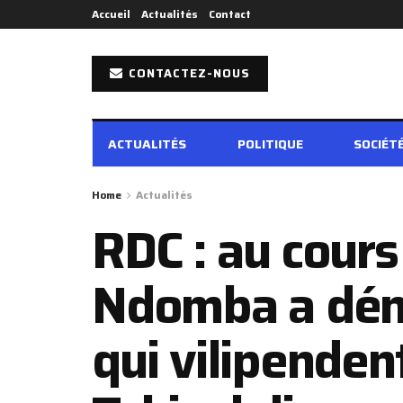
Accueil
Actualités
Contact
CONTACTEZ-NOUS
ACTUALITÉS
POLITIQUE
SOCIÉT
Home
Actualités
RDC : au cours
Ndomba a déno
qui vilipenden