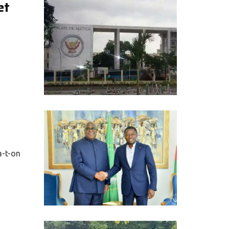
et
a-t-on