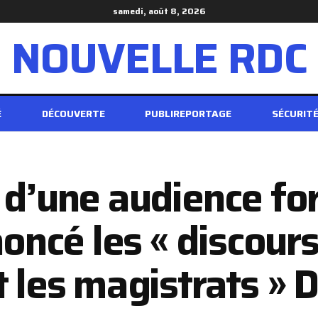
samedi, août 8, 2026
NOUVELLE RDC
É
DÉCOUVERTE
PUBLIREPORTAGE
SÉCURIT
 d’une audience fo
ncé les « discours
t les magistrats » 