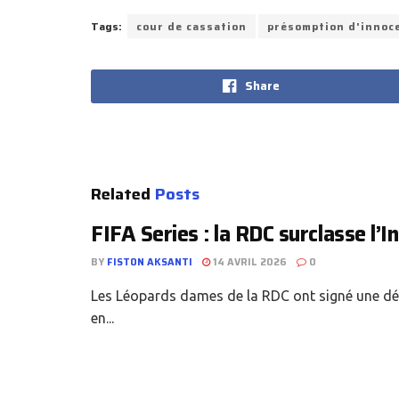
Tags:
cour de cassation
présomption d'innoc
Share
Related
Posts
FIFA Series : la RDC surclasse l’In
BY
FISTON AKSANTI
14 AVRIL 2026
0
Les Léopards dames de la RDC ont signé une dém
en...