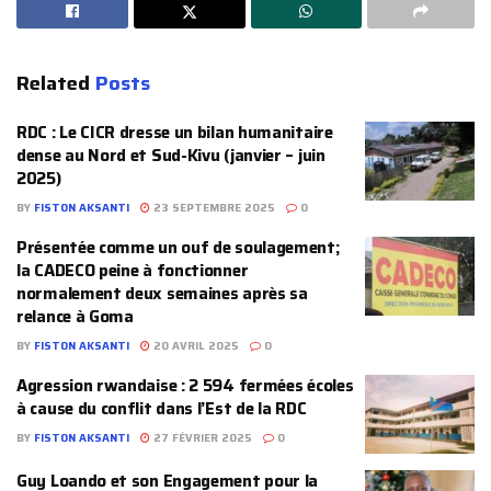
Related
Posts
‎RDC : Le CICR dresse un bilan humanitaire
dense au Nord et Sud-Kivu (janvier – juin
2025)
BY
FISTON AKSANTI
23 SEPTEMBRE 2025
0
Présentée comme un ouf de soulagement;
la CADECO peine à fonctionner
normalement deux semaines après sa
relance à Goma
BY
FISTON AKSANTI
20 AVRIL 2025
0
Agression rwandaise : 2 594 fermées écoles
à cause du conflit dans l’Est de la RDC
BY
FISTON AKSANTI
27 FÉVRIER 2025
0
Guy Loando et son Engagement pour la