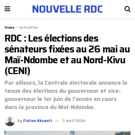
NOUVELLE RDC
Home
Actualités
RDC : Les élections des
sénateurs fixées au 26 mai au
Maï-Ndombe et au Nord-Kivu
(CENI)
Par ailleurs, la Centrale électorale annonce la
tenue des élections du gouverneur et vice-
gouverneur le 1er juin de l’année en cours
dans la province du Maï-Ndombe.
by
Fiston Aksanti
3 avril 2024