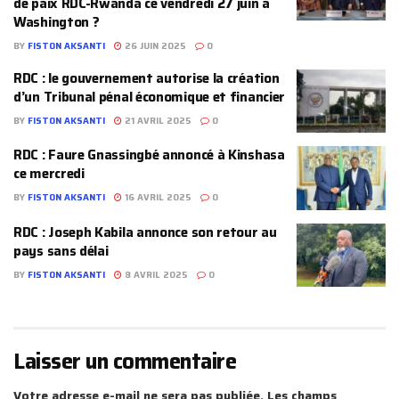
de paix RDC-Rwanda ce vendredi 27 juin à
Washington ?
BY
FISTON AKSANTI
26 JUIN 2025
0
RDC : le gouvernement autorise la création
d’un Tribunal pénal économique et financier
BY
FISTON AKSANTI
21 AVRIL 2025
0
RDC : Faure Gnassingbé annoncé à Kinshasa
ce mercredi
BY
FISTON AKSANTI
16 AVRIL 2025
0
RDC : Joseph Kabila annonce son retour au
pays sans délai
BY
FISTON AKSANTI
8 AVRIL 2025
0
Laisser un commentaire
Votre adresse e-mail ne sera pas publiée.
Les champs