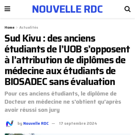
NOUVELLE RDC
Home
Actualités
Sud Kivu : des anciens
étudiants de l’UOB s’opposent
à l’attribution de diplômes de
médecine aux étudiants de
BIOSADEC sans évaluation
Pour ces anciens étudiants, le diplôme de
Docteur en médecine ne s'obtient qu'après
avoir réussi son jury
by
Nouvelle RDC
17 septembre 2024