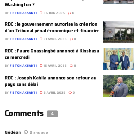
Washington ?
BY
FISTON AKSANTI
26 JUIN 2025
0
RDC : le gouvernement autorise la création
d’un Tribunal pénal économique et financier
BY
FISTON AKSANTI
21 AVRIL 2025
0
RDC : Faure Gnassingbé annoncé à Kinshasa
ce mercredi
BY
FISTON AKSANTI
16 AVRIL 2025
0
RDC : Joseph Kabila annonce son retour au
pays sans délai
BY
FISTON AKSANTI
8 AVRIL 2025
0
Comments
4
Gédéon
2 ans ago