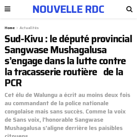
NOUVELLE RDC
Home
Actualités
Sud-Kivu : le député provincial
Sangwase Mushagalusa
s’engage dans la lutte contre
la tracasserie routière de la
PCR
Cet élu de Walungu a écrit au moins deux fois
au commandant de la police nationale
congolaise mais sans succès. Comme la voix
de Sans voix, l'honorable Sangwase
Mushagalusa s'aligne derrière les paisibles
citoyens