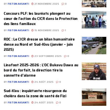
BY
FISTON AKSANTI
21 NOVEMBRE 2025
0
Concours PLF: les lauréats plongent au
cœur de l’action du CICR dans la Protection
des liens familiaux
BY
FISTON AKSANTI
15 NOVEMBRE 2025
1
‎RDC : Le CICR dresse un bilan humanitaire
dense au Nord et Sud-Kivu (janvier – juin
2025)
BY
FISTON AKSANTI
23 SEPTEMBRE 2025
0
Linafoot 2025-2026 : L’OC Bukavu Dawa au
bord du forfait, la direction tire la
sonnette d’alarme
BY
FISTON AKSANTI
24 AOÛT 2025
0
Sud-Kivu : inquiétante résurgence du
choléra dans la zone de santé de Fizi
BY
FISTON AKSANTI
24 AOÛT 2025
0