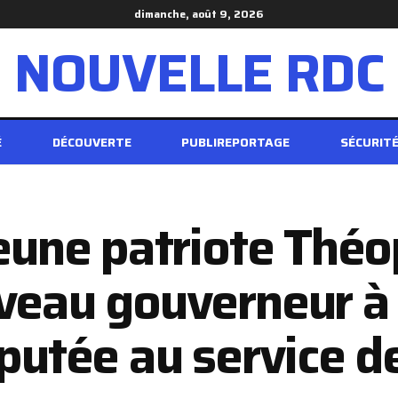
dimanche, août 9, 2026
NOUVELLE RDC
É
DÉCOUVERTE
PUBLIREPORTAGE
SÉCURIT
jeune patriote Thé
uveau gouverneur à
éputée au service de