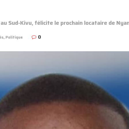
au Sud-Kivu, félicite le prochain locataire de Nya
0
és
,
Politique