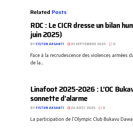
Related
Posts
‎RDC : Le CICR dresse un bilan hu
juin 2025)
BY
FISTON AKSANTI
23 SEPTEMBRE 2025
0
‎Face à la recrudescence des violences armées d
de la...
Linafoot 2025-2026 : L’OC Bukavu
sonnette d’alarme
BY
FISTON AKSANTI
24 AOÛT 2025
0
La participation de l’Olympic Club Bukavu Dawa à