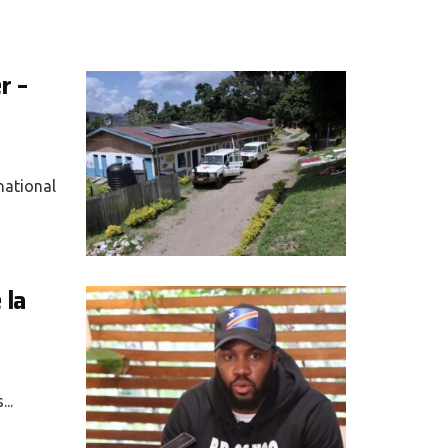
r –
national
 la
..