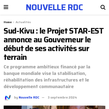
NOUVELLE RDC
Home
Actualités
Sud-Kivu : le Projet STAR-EST
annonce au Gouverneur le
début de ses activités sur
terrain
Ce programme ambitieux financé par la
banque mondiale vise la stabilisation,
réhabilitation des infrastructures et le
développement communautaire
by
Nouvelle RDC
3 septembre 2024