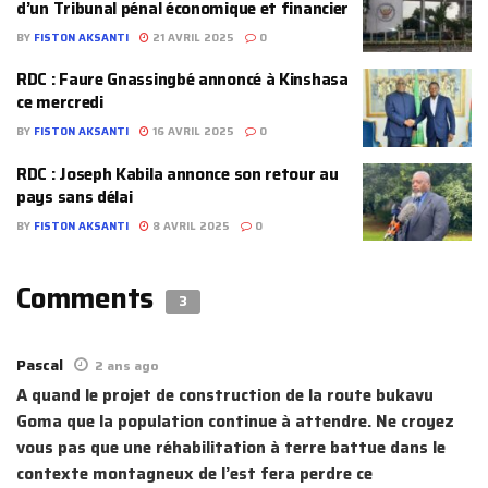
d’un Tribunal pénal économique et financier
BY
FISTON AKSANTI
21 AVRIL 2025
0
RDC : Faure Gnassingbé annoncé à Kinshasa
ce mercredi
BY
FISTON AKSANTI
16 AVRIL 2025
0
RDC : Joseph Kabila annonce son retour au
pays sans délai
BY
FISTON AKSANTI
8 AVRIL 2025
0
Comments
3
Pascal
2 ans ago
A quand le projet de construction de la route bukavu
Goma que la population continue à attendre. Ne croyez
vous pas que une réhabilitation à terre battue dans le
contexte montagneux de l’est fera perdre ce