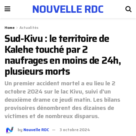
NOUVELLE RDC
Home
Actualités
Sud-Kivu : le territoire de
Kalehe touché par 2
naufrages en moins de 24h,
plusieurs morts
Un premier accident mortel a eu lieu le 2
octobre 2024 sur le lac Kivu, suivi d'un
deuxième drame ce jeudi matin. Les bilans
provisoires dénombrent des dizaines de
victimes et de nombreux disparus.
by
Nouvelle RDC
3 octobre 2024