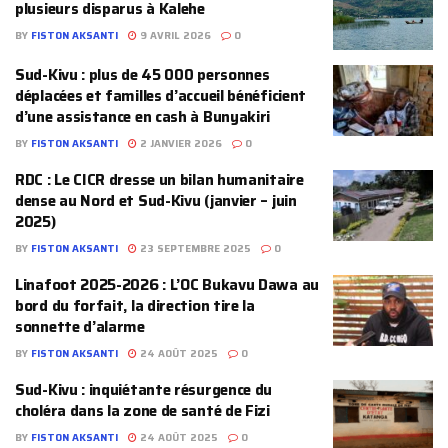
plusieurs disparus à Kalehe
BY
FISTON AKSANTI
9 AVRIL 2026
0
Sud-Kivu : plus de 45 000 personnes
déplacées et familles d’accueil bénéficient
d’une assistance en cash à Bunyakiri
BY
FISTON AKSANTI
2 JANVIER 2026
0
‎RDC : Le CICR dresse un bilan humanitaire
dense au Nord et Sud-Kivu (janvier – juin
2025)
BY
FISTON AKSANTI
23 SEPTEMBRE 2025
0
Linafoot 2025-2026 : L’OC Bukavu Dawa au
bord du forfait, la direction tire la
sonnette d’alarme
BY
FISTON AKSANTI
24 AOÛT 2025
0
Sud-Kivu : inquiétante résurgence du
choléra dans la zone de santé de Fizi
BY
FISTON AKSANTI
24 AOÛT 2025
0