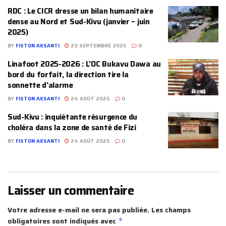
‎RDC : Le CICR dresse un bilan humanitaire
dense au Nord et Sud-Kivu (janvier – juin
2025)
BY
FISTON AKSANTI
23 SEPTEMBRE 2025
0
Linafoot 2025-2026 : L’OC Bukavu Dawa au
bord du forfait, la direction tire la
sonnette d’alarme
BY
FISTON AKSANTI
24 AOÛT 2025
0
Sud-Kivu : inquiétante résurgence du
choléra dans la zone de santé de Fizi
BY
FISTON AKSANTI
24 AOÛT 2025
0
Laisser un commentaire
Votre adresse e-mail ne sera pas publiée.
Les champs
obligatoires sont indiqués avec
*