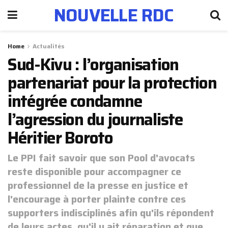
NOUVELLE RDC
Home
Actualités
Sud-Kivu : l’organisation
partenariat pour la protection
intégrée condamne
l’agression du journaliste
Héritier Boroto
Le PPI fait savoir que son Pool d'avocats
reste disponible pour accompagner ce
professionnel de la presse en justice et
l'encourage à porter plainte contre ces
supporters indisciplinés afin qu'ils répondent
de leurs actes, qu'il y ait réparation et que