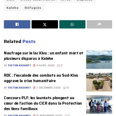
Kalehe
Réfugiés
Related
Posts
Naufrage sur le lac Kivu : un enfant mort et
plusieurs disparus à Kalehe
BY
FISTON AKSANTI
9 AVRIL 2026
0
RDC : l’escalade des combats au Sud-Kivu
aggrave la crise humanitaire
BY
FISTON AKSANTI
7 DÉCEMBRE 2025
0
Concours PLF: les lauréats plongent au
cœur de l’action du CICR dans la Protection
des liens familiaux
BY
FISTON AKSANTI
15 NOVEMBRE 2025
1