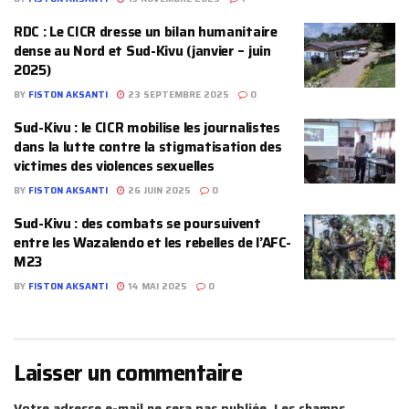
‎RDC : Le CICR dresse un bilan humanitaire
dense au Nord et Sud-Kivu (janvier – juin
2025)
BY
FISTON AKSANTI
23 SEPTEMBRE 2025
0
Sud-Kivu : le CICR mobilise les journalistes
dans la lutte contre la stigmatisation des
victimes des violences sexuelles
BY
FISTON AKSANTI
26 JUIN 2025
0
Sud-Kivu : des combats se poursuivent
entre les Wazalendo et les rebelles de l’AFC-
M23
BY
FISTON AKSANTI
14 MAI 2025
0
Laisser un commentaire
Votre adresse e-mail ne sera pas publiée.
Les champs