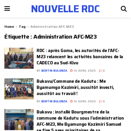
NOUVELLE RDC
Home
Tag
Administration AFC-M23
Étiquette :
Administration AFC-M23
RDC : après Goma, les autorités de l’AFC-
M23 relancent les activités bancaires de la
CADECO au Sud-Kivu
BY
BERTIN BULONZA
14 AVRIL 2025
0
Bukavu/Commune de Kadutu : Me
Byamumgo Kazimiri, aussitôt investi,
aussitôt au travail !
BY
BERTIN BULONZA
14 AVRIL 2025
0
Bukavu : installé Bourgmestre de la
commune de Kadutu sous l’administration
AFC-M23, Me Byamungo Kazimiri Samuel
se fixe 5 axes prioritaires de sa