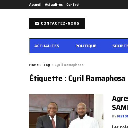
Accueil
Actualités
Contact
CONTACTEZ-NOUS
ACTUALITÉS
POLITIQUE
SOCIÉT
Home
Tag
Cyril Ramaphosa
Étiquette :
Cyril Ramaphosa
Agres
SAM
BY
FISTO
Les pré