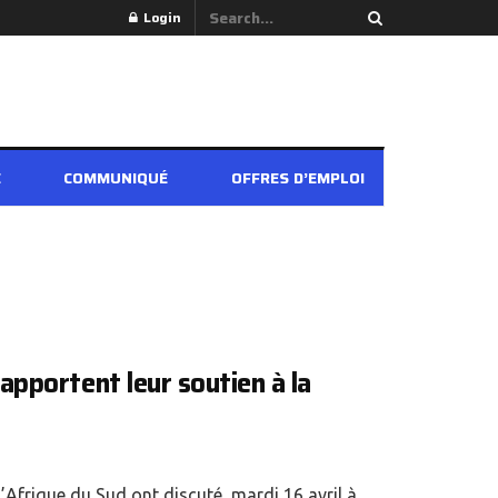
Login
É
COMMUNIQUÉ
OFFRES D’EMPLOI
pportent leur soutien à la
Afrique du Sud ont discuté, mardi 16 avril à