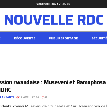
vendredi, août 7, 2026
NOUVELLE RDC
É
DÉCOUVERTE
PUBLIREPORTAGE
SÉCURIT
sion rwandaise : Museveni et Ramaphosa a
IDRC
N AKSANTI
17 AVRIL 2024
0
sidents Yoweri Museveni de l’Ouganda et Cyril Ramaphosa de l’