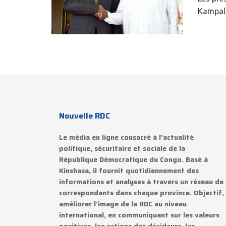
Kampala,
Nouvelle RDC
Le média en ligne consacré à l'actualité
politique, sécuritaire et sociale de la
République Démocratique du Congo. Basé à
Kinshasa, il fournit quotidiennement des
informations et analyses à travers un réseau de
correspondants dans chaque province. Objectif,
améliorer l'image de la RDC au niveau
international, en communiquant sur les valeurs
positives, les actions des décideurs, les