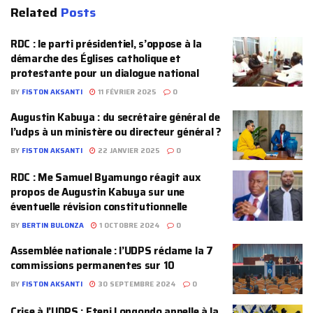
Related
Posts
RDC : le parti présidentiel, s’oppose à la
démarche des Églises catholique et
protestante pour un dialogue national
BY
FISTON AKSANTI
11 FÉVRIER 2025
0
Augustin Kabuya : du secrétaire général de
l’udps à un ministère ou directeur général ?
BY
FISTON AKSANTI
22 JANVIER 2025
0
RDC : Me Samuel Byamungo réagit aux
propos de Augustin Kabuya sur une
éventuelle révision constitutionnelle
BY
BERTIN BULONZA
1 OCTOBRE 2024
0
Assemblée nationale : l’UDPS réclame la 7
commissions permanentes sur 10
BY
FISTON AKSANTI
30 SEPTEMBRE 2024
0
Crise à l’UDPS : Eteni Longondo appelle à la