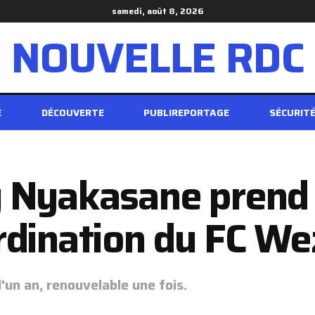
samedi, août 8, 2026
NOUVELLE RDC
É
DÉCOUVERTE
PUBLIREPORTAGE
SÉCURIT
 Nyakasane prend l
rdination du FC We
un an, renouvelable une fois.