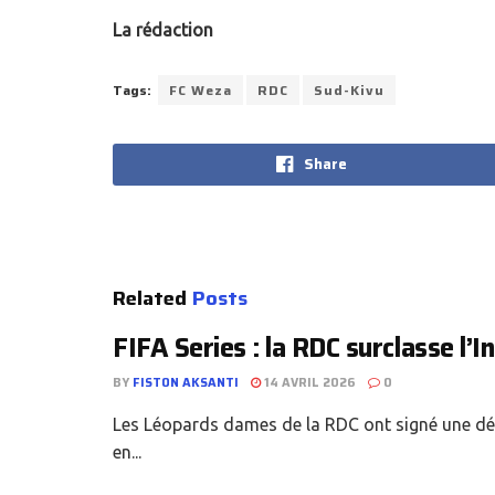
La rédaction
Tags:
FC Weza
RDC
Sud-Kivu
Share
Related
Posts
FIFA Series : la RDC surclasse l’In
BY
FISTON AKSANTI
14 AVRIL 2026
0
Les Léopards dames de la RDC ont signé une dém
en...