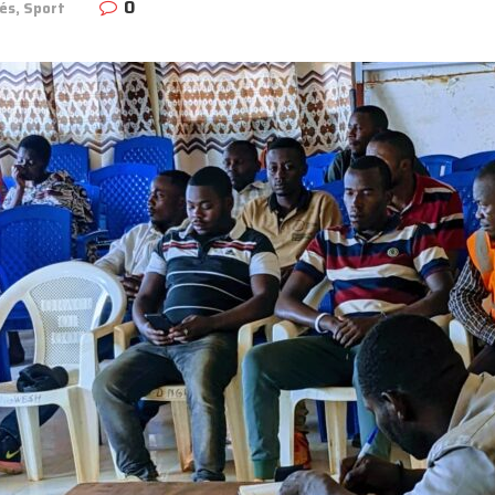
0
tés
,
Sport