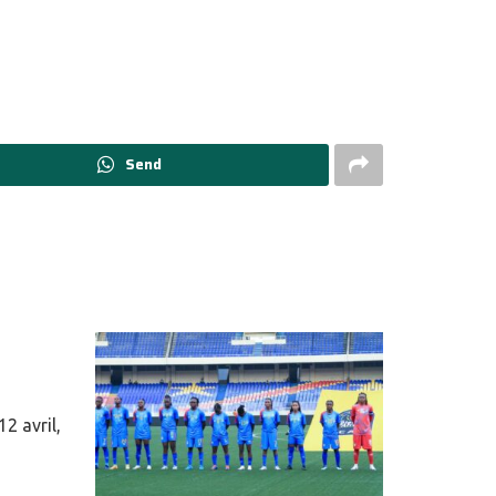
Send
2 avril,