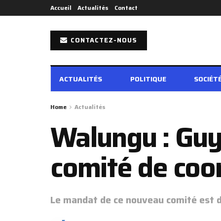
Accueil
Actualités
Contact
CONTACTEZ-NOUS
ACTUALITÉS
POLITIQUE
SOCIÉT
Home
Actualités
Walungu : Guy
comité de coo
Le mandat de ce nouveau comité est d'