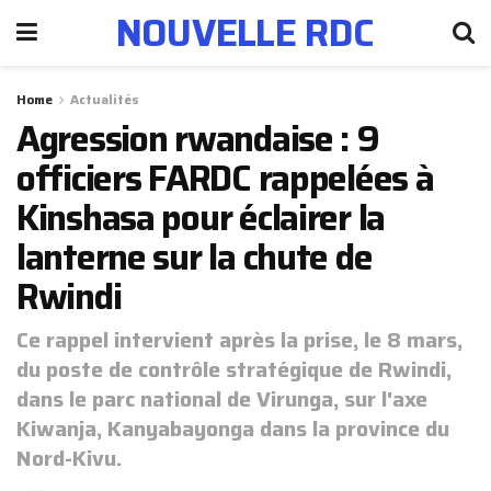
NOUVELLE RDC
Home
Actualités
Agression rwandaise : 9
officiers FARDC rappelées à
Kinshasa pour éclairer la
lanterne sur la chute de
Rwindi
Ce rappel intervient après la prise, le 8 mars,
du poste de contrôle stratégique de Rwindi,
dans le parc national de Virunga, sur l'axe
Kiwanja, Kanyabayonga dans la province du
Nord-Kivu.