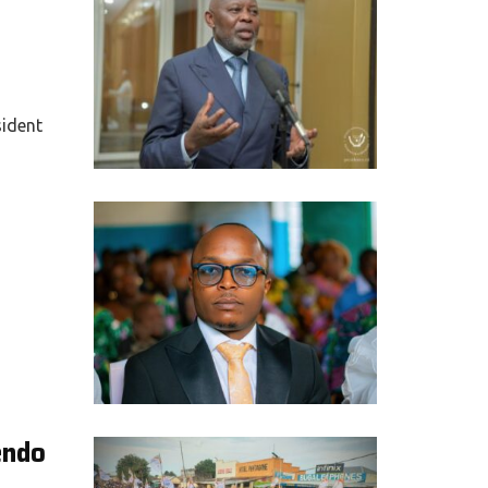
sident
endo