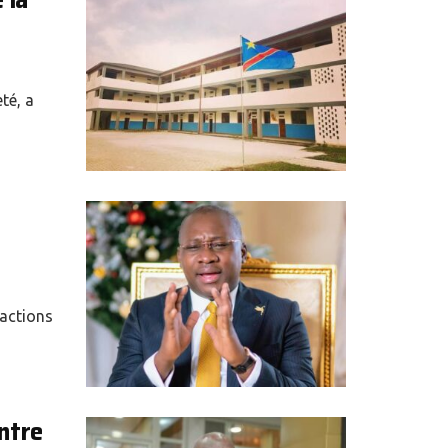
 la
té, a
 actions
ntre