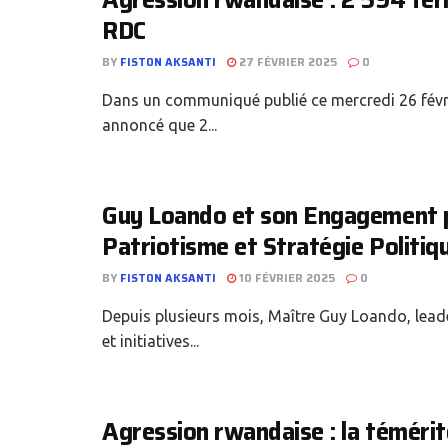
Agression rwandaise : 2 594 ferm
RDC
BY
FISTON AKSANTI
27 FÉVRIER 2025
0
Dans un communiqué publié ce mercredi 26 févrie
annoncé que 2...
Guy Loando et son Engagement pou
Patriotisme et Stratégie Politiq
BY
FISTON AKSANTI
10 FÉVRIER 2025
0
Depuis plusieurs mois, Maître Guy Loando, leade
et initiatives...
Agression rwandaise : la témérit