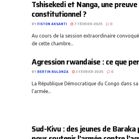
Tshisekedi et Nanga, une preuve
constitutionnel ?
BY
FISTON AKSANTI
7 FÉVRIER 2025
0
Au cours de la session extraordinaire convoquée
de cette chambre...
Agression rwandaise : ce que pe
BY
BERTIN BULONZA
3 FÉVRIER 2025
0
La République Démocratique du Congo dans sa pa
l'armée...
Sud-Kivu : des jeunes de Baraka 
pour soutenir l’armée contre l’a