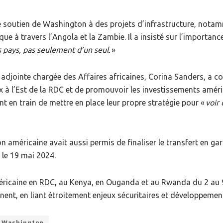
soutien de Washington à des projets d’infrastructure, notamment
que à travers l’Angola et la Zambie. Il a insisté sur l’importanc
es pays, pas seulement d’un seul.
»
t adjointe chargée des Affaires africaines, Corina Sanders, a c
x à l’Est de la RDC et de promouvoir les investissements américa
nt en train de mettre en place leur propre stratégie pour «
voir 
n américaine avait aussi permis de finaliser le transfert en g
le 19 mai 2024.
éricaine en RDC, au Kenya, en Ouganda et au Rwanda du 2 au 9 
nent, en liant étroitement enjeux sécuritaires et développeme
Washington