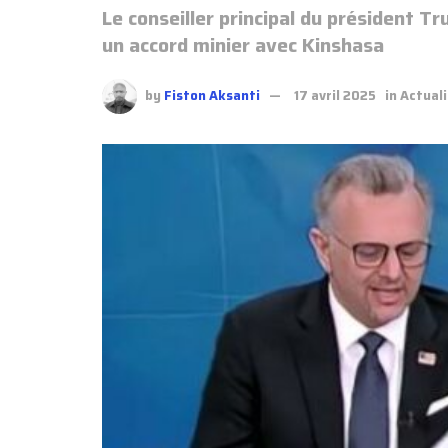
Le conseiller principal du président 
un accord minier avec Kinshasa
by
Fiston Aksanti
17 avril 2025
in
Actual