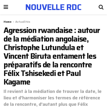
NOUVELLE RDC
Home
Actualités
Agression rwandaise : autour
de la médiation angolaise,
Christophe Lutundula et
Vincent Biruta entament les
préparatifs de la rencontre
Félix Tshisekedi et Paul
Kagame
Il revient à la médiation de trouver la date, le
lieu et d'harmoniser les termes de référence
de la rencontre, d'autant plus que Félix