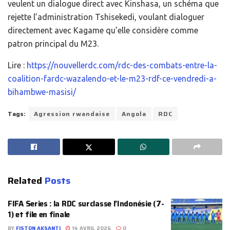
veulent un dialogue direct avec Kinshasa, un schéma que
rejette l’administration Tshisekedi, voulant dialoguer
directement avec Kagame qu’elle considère comme
patron principal du M23.
Lire :
https://nouvellerdc.com/rdc-des-combats-entre-la-
coalition-fardc-wazalendo-et-le-m23-rdf-ce-vendredi-a-
bihambwe-masisi/
Tags:
Agression rwandaise
Angola
RDC
Related
Posts
FIFA Series : la RDC surclasse l’Indonésie (7-
1) et file en finale
BY
FISTON AKSANTI
14 AVRIL 2026
0