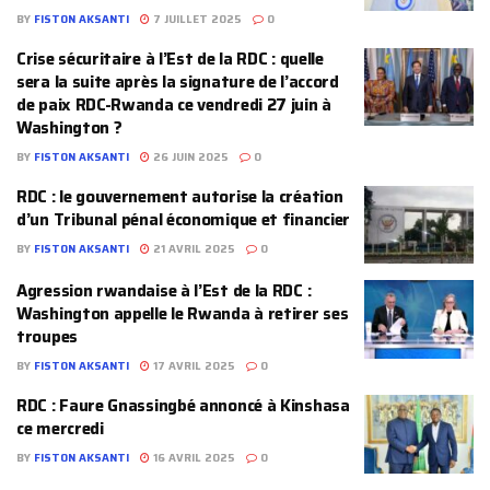
BY
FISTON AKSANTI
7 JUILLET 2025
0
Crise sécuritaire à l’Est de la RDC : quelle
sera la suite après la signature de l’accord
de paix RDC-Rwanda ce vendredi 27 juin à
Washington ?
BY
FISTON AKSANTI
26 JUIN 2025
0
RDC : le gouvernement autorise la création
d’un Tribunal pénal économique et financier
BY
FISTON AKSANTI
21 AVRIL 2025
0
Agression rwandaise à l’Est de la RDC :
Washington appelle le Rwanda à retirer ses
troupes
BY
FISTON AKSANTI
17 AVRIL 2025
0
RDC : Faure Gnassingbé annoncé à Kinshasa
ce mercredi
BY
FISTON AKSANTI
16 AVRIL 2025
0