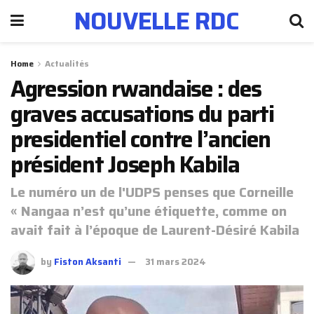
NOUVELLE RDC
Home
Actualités
Agression rwandaise : des
graves accusations du parti
presidentiel contre l’ancien
président Joseph Kabila
Le numéro un de l'UDPS penses que Corneille
« Nangaa n’est qu’une étiquette, comme on
avait fait à l’époque de Laurent-Désiré Kabila
by
Fiston Aksanti
31 mars 2024