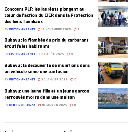
Concours PLF: les lauréats plongent au
cœur de l’action du CICR dans la Protection
des liens familiaux
BY
FISTON AKSANTI
15 NOVEMBRE 2025
1
‎Bukavu : la flambée du prix du carburant
étouffe les habitants
BY
FISTON AKSANTI
23 AOÛT 2025
0
Bukavu : la découverte de munitions dans
un véhicule sème une confusion
BY
FISTON AKSANTI
30 JANVIER 2025
0
Bukavu: une jeune fille et un jeune garçon
retrouvés morts dans une maison
BY
BERTIN BULONZA
10 JANVIER 2025
0