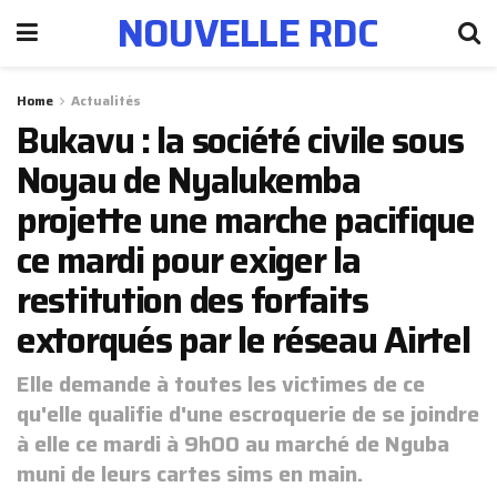
NOUVELLE RDC
Home
Actualités
Bukavu : la société civile sous
Noyau de Nyalukemba
projette une marche pacifique
ce mardi pour exiger la
restitution des forfaits
extorqués par le réseau Airtel
Elle demande à toutes les victimes de ce
qu'elle qualifie d'une escroquerie de se joindre
à elle ce mardi à 9h00 au marché de Nguba
muni de leurs cartes sims en main.