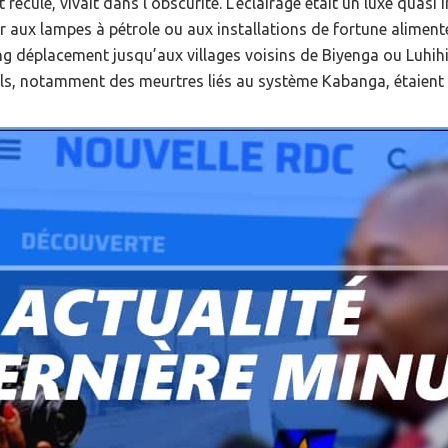
 reculé, vivait dans l’obscurité. L’éclairage était un luxe quasi i
r aux lampes à pétrole ou aux installations de fortune aliment
g déplacement jusqu’aux villages voisins de Biyenga ou Luhihi, 
ls, notamment des meurtres liés au système Kabanga, étaient 