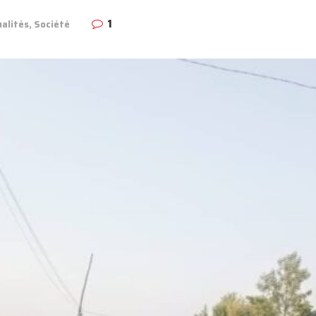
1
alités
,
Société