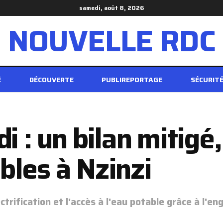
samedi, août 8, 2026
NOUVELLE RDC
É
DÉCOUVERTE
PUBLIREPORTAGE
SÉCURIT
di : un bilan mitigé
bles à Nzinzi
ectrification et l'accès à l'eau potable grâce à l'