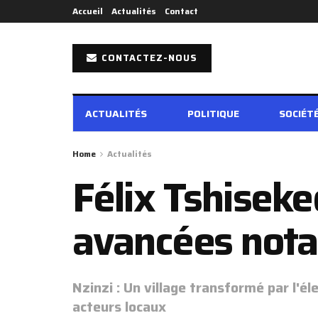
Accueil
Actualités
Contact
CONTACTEZ-NOUS
ACTUALITÉS
POLITIQUE
SOCIÉT
Home
Actualités
Félix Tshiseke
avancées nota
Nzinzi : Un village transformé par l'él
acteurs locaux