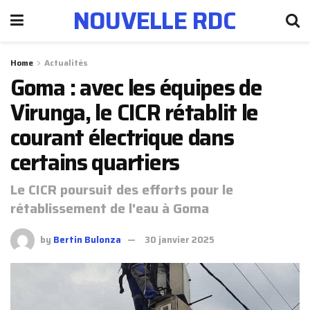
NOUVELLE RDC
Home
Actualités
Goma : avec les équipes de
Virunga, le CICR rétablit le
courant électrique dans
certains quartiers
Le CICR poursuit des efforts pour le
rétablissement de l'eau à Goma
by
Bertin Bulonza
30 janvier 2025