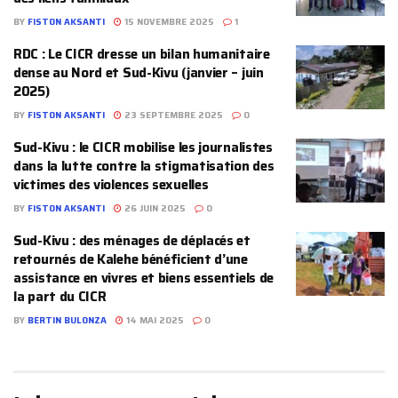
BY
FISTON AKSANTI
15 NOVEMBRE 2025
1
‎RDC : Le CICR dresse un bilan humanitaire
dense au Nord et Sud-Kivu (janvier – juin
2025)
BY
FISTON AKSANTI
23 SEPTEMBRE 2025
0
Sud-Kivu : le CICR mobilise les journalistes
dans la lutte contre la stigmatisation des
victimes des violences sexuelles
BY
FISTON AKSANTI
26 JUIN 2025
0
Sud-Kivu : des ménages de déplacés et
retournés de Kalehe bénéficient d’une
assistance en vivres et biens essentiels de
la part du CICR
BY
BERTIN BULONZA
14 MAI 2025
0