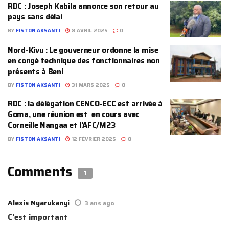
RDC : Joseph Kabila annonce son retour au
pays sans délai
BY
FISTON AKSANTI
8 AVRIL 2025
0
Nord-Kivu : Le gouverneur ordonne la mise
en congé technique des fonctionnaires non
présents à Beni
BY
FISTON AKSANTI
31 MARS 2025
0
RDC : la délégation CENCO-ECC est arrivée à
Goma, une réunion est en cours avec
Corneille Nangaa et l’AFC/M23
BY
FISTON AKSANTI
12 FÉVRIER 2025
0
Comments
1
Alexis Nyarukanyi
3 ans ago
C’est important