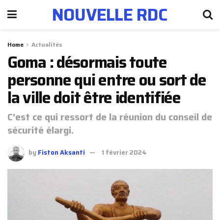
NOUVELLE RDC
Home
Actualités
Goma : désormais toute
personne qui entre ou sort de
la ville doit être identifiée
C'est ce qui ressort de la réunion du conseil de
sécurité élargi.
by
Fiston Aksanti
1 février 2024