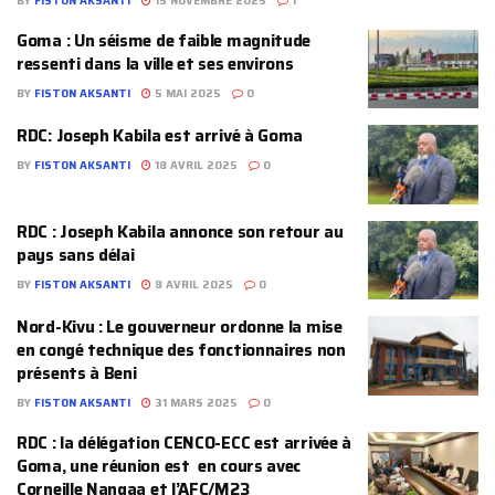
BY
FISTON AKSANTI
15 NOVEMBRE 2025
1
Goma : Un séisme de faible magnitude
ressenti dans la ville et ses environs
BY
FISTON AKSANTI
5 MAI 2025
0
RDC: Joseph Kabila est arrivé à Goma
BY
FISTON AKSANTI
18 AVRIL 2025
0
RDC : Joseph Kabila annonce son retour au
pays sans délai
BY
FISTON AKSANTI
8 AVRIL 2025
0
Nord-Kivu : Le gouverneur ordonne la mise
en congé technique des fonctionnaires non
présents à Beni
BY
FISTON AKSANTI
31 MARS 2025
0
RDC : la délégation CENCO-ECC est arrivée à
Goma, une réunion est en cours avec
Corneille Nangaa et l’AFC/M23