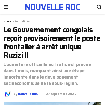
NOUVELLE RDC
Home
Actualités
Le Gouvernement congolais
reçoit provisoirement le poste
frontalier à arrêt unique
Ruzizi II
L'ouverture officielle au trafic est prévue
dans 1 mois, marquant ainsi une étape
importante dans le développement
socioéconomique de la sous-région.
by
Nouvelle RDC
27 septembre 2024