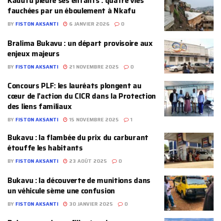
Kadutu pleure ses enfants : quatre vies
fauchées par un éboulement à Nkafu
BY
FISTON AKSANTI
6 JANVIER 2026
0
Bralima Bukavu : un départ provisoire aux
enjeux majeurs
BY
FISTON AKSANTI
21 NOVEMBRE 2025
0
Concours PLF: les lauréats plongent au
cœur de l’action du CICR dans la Protection
des liens familiaux
BY
FISTON AKSANTI
15 NOVEMBRE 2025
1
‎Bukavu : la flambée du prix du carburant
étouffe les habitants
BY
FISTON AKSANTI
23 AOÛT 2025
0
Bukavu : la découverte de munitions dans
un véhicule sème une confusion
BY
FISTON AKSANTI
30 JANVIER 2025
0