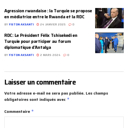
Agression rwandaise : la Turquie se propose
en médiatrice entre le Rwanda et la RDC
BY
FISTON AKSANTI
24 JANVIER 2025
0
RDC: Le Président Félix Tshisekedi en
Turquie pour participer au forum
diplomatique d’Antalya
BY
FISTON AKSANTI
2 MARS 2024
0
Laisser un commentaire
Votre adresse e-mail ne sera pas publiée.
Les champs
obligatoires sont indiqués avec
*
Commentaire
*