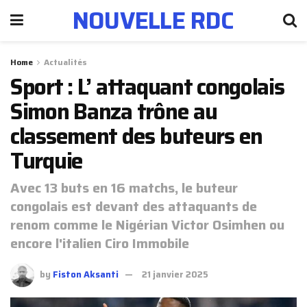
NOUVELLE RDC
Home
Actualités
Sport : L’ attaquant congolais
Simon Banza trône au
classement des buteurs en
Turquie
Avec 13 buts en 16 matchs, le buteur
congolais est devant des attaquants de
renom comme le Nigérian Victor Osimhen ou
encore l'italien Ciro Immobile
by
Fiston Aksanti
21 janvier 2025