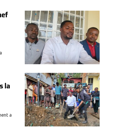
hef
a
s la
ment a