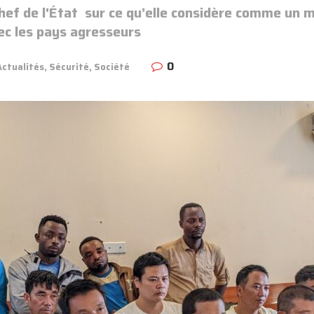
 chef de l'État sur ce qu’elle considère comme un
ec les pays agresseurs
0
Actualités
,
Sécurité
,
Société