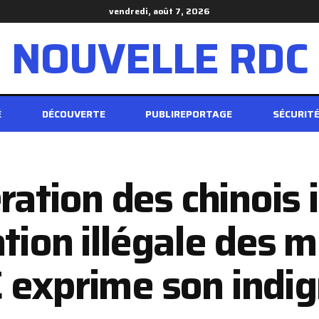
vendredi, août 7, 2026
NOUVELLE RDC
É
DÉCOUVERTE
PUBLIREPORTAGE
SÉCURIT
ération des chinois
tion illégale des m
 exprime son indig