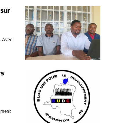
 sur
. Avec
ts
ement