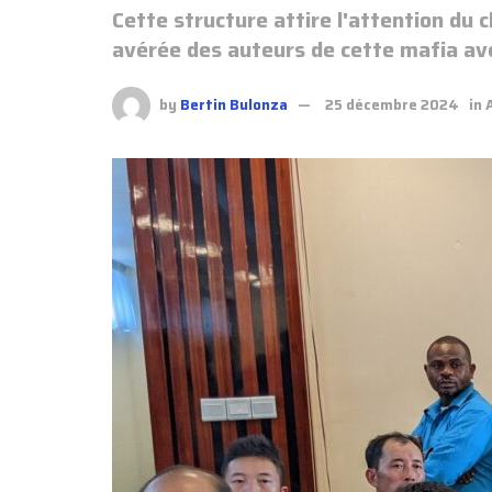
Cette structure attire l'attention du
avérée des auteurs de cette mafia av
by
Bertin Bulonza
25 décembre 2024
in