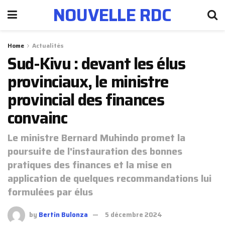
NOUVELLE RDC
Home
Actualités
Sud-Kivu : devant les élus
provinciaux, le ministre
provincial des finances
convainc
Le ministre Bernard Muhindo promet la
poursuite de l'instauration des bonnes
pratiques des finances et la mise en
application de quelques recommandations lui
formulées par élus
by
Bertin Bulonza
5 décembre 2024